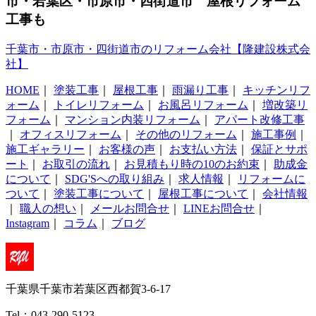
市・若葉区・市原市・四街道市 屋根リフォーム
工事も
千葉市・市原市・四街道市のリフォーム会社【隆建設株式会
社】
HOME
｜
塗装工事
｜
屋根工事
｜
雨漏り工事
｜
キッチンリフ
ォーム
｜
トイレリフォーム
｜
お風呂リフォーム
｜
増改築リ
フォーム
｜
マンション内装リフォーム
｜
アパート改修工事
｜
オフィスリフォーム
｜
その他のリフォーム
｜
施工事例
｜
施工ギャラリー
｜
お客様の声
｜
お支払い方法
｜
保証とサポ
ート
｜
お取引の流れ
｜
お見積もり時の10のお約束
｜
助成金
について
｜
SDG'Sへの取り組み
｜
求人情報
｜
リフォームに
ついて
｜
塗装工事について
｜
屋根工事について
｜
会社情報
｜
職人の想い
｜
メールお問合せ
｜
LINEお問合せ
｜
Instagram
｜
コラム
｜
ブログ
千葉県千葉市若葉区西都賀3-6-17
Tel：043-290-5123