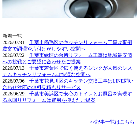
​新着一覧
2026/07/31
千葉市稲毛区のキッチンリフォーム工事は事例
豊富で調理や片付けがしやすい空間へ
2026/07/22
千葉市緑区の台所リフォーム工事は地域最安値
への挑戦とご要望に合わせたご提案
2026/07/13
千葉市若葉区で広く使えるシンクが人気のシス
テムキッチンリフォームは快適な空間へ
2026/07/06
千葉市花見川区のキッチン交換工事はLINE問い
合わせ対応の無料見積もりサービス
2026/06/29
千葉市美浜区で安心のトイレとお風呂を実現す
る水回りリフォームは費用を抑えたご提案
>>記事一覧はこちら