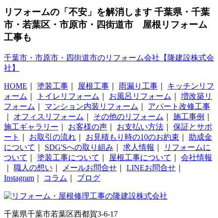
リフォームの「不安」を解消します 千葉県・千葉
市・若葉区・市原市・四街道市 屋根リフォーム
工事も
千葉市・市原市・四街道市のリフォーム会社【隆建設株式会
社】
HOME
｜
塗装工事
｜
屋根工事
｜
雨漏り工事
｜
キッチンリフ
ォーム
｜
トイレリフォーム
｜
お風呂リフォーム
｜
増改築リ
フォーム
｜
マンション内装リフォーム
｜
アパート改修工事
｜
オフィスリフォーム
｜
その他のリフォーム
｜
施工事例
｜
施工ギャラリー
｜
お客様の声
｜
お支払い方法
｜
保証とサポ
ート
｜
お取引の流れ
｜
お見積もり時の10のお約束
｜
助成金
について
｜
SDG'Sへの取り組み
｜
求人情報
｜
リフォームに
ついて
｜
塗装工事について
｜
屋根工事について
｜
会社情報
｜
職人の想い
｜
メールお問合せ
｜
LINEお問合せ
｜
Instagram
｜
コラム
｜
ブログ
千葉県千葉市若葉区西都賀3-6-17