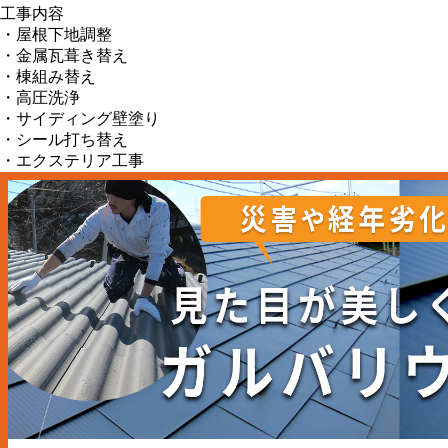
工事内容
・屋根下地調整
・金属瓦葺き替え
・棟組み替え
・高圧洗浄
・サイディング壁塗り
・シール打ち替え
・エクステリア工事